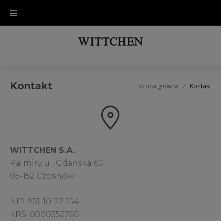
Kontakt
Strona główna
/
Kontakt
WITTCHEN S.A.
Palmiry, ul. Gdańska 60
05-152 Czosnów
NIP: 951-10-22-154
KRS: 0000352760